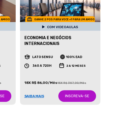
M AMIGO
GANHE 2 POS PARA VOCE +1 PARA UM AMIGO
COM VIDEOAULAS
ECONOMIA E NEGÓCIOS
INTERNACIONAIS
LATO SENSU
100% EAD
360 A 720H
S
2 A 12 MESES
18X R$ 86,00/Mês
s
18X R$ 387,00/Mês
-SE
INSCREVA-SE
SAIBA MAIS