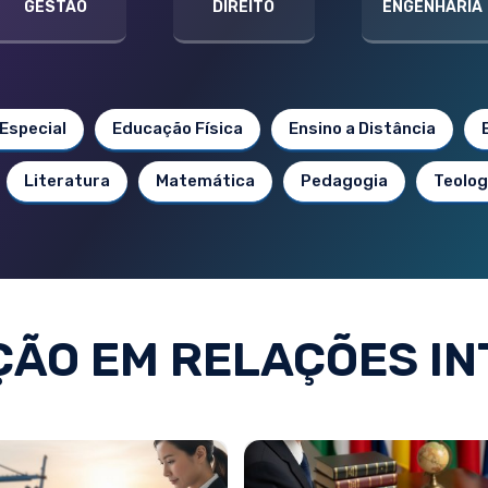
GESTÃO
DIREITO
ENGENHARIA
Especial
Educação Física
Ensino a Distância
Literatura
Matemática
Pedagogia
Teolog
ÃO EM RELAÇÕES IN