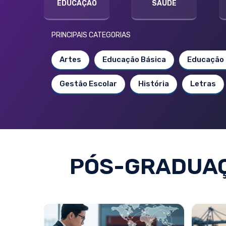
EDUCAÇÃO
SAÚDE
PRINCIPAIS CATEGORIAS
Artes
Educação Básica
Educação 
Gestão Escolar
História
Letras
PÓS-GRADUAÇ