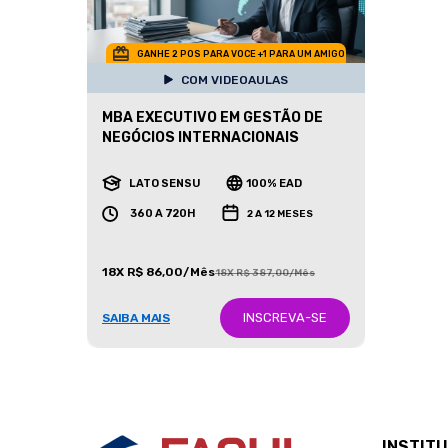
GANHE 2 POS PARA VOCE +1 PARA UM AMIGO
COM VIDEOAULAS
MBA EXECUTIVO EM GESTÃO DE
NEGÓCIOS INTERNACIONAIS
LATO SENSU
100% EAD
360 A 720H
2 A 12 MESES
18X R$ 86,00/Mês
18X R$ 387,00/Mês
INSCREVA-SE
SAIBA MAIS
INSTIT