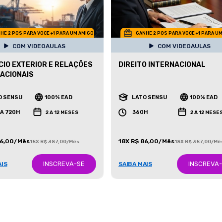
HE 2 POS PARA VOCE +1 PARA UM AMIGO
GANHE 2 POS PARA VOCE +1 PARA U
COM VIDEOAULAS
COM VIDEOAULAS
IO EXTERIOR E RELAÇÕES
DIREITO INTERNACIONAL
ACIONAIS
O SENSU
100% EAD
LATO SENSU
100% EAD
 A 720H
360H
2 A 12 MESES
2 A 12 MESE
86,00/Mês
18X R$ 86,00/Mês
18X R$ 387,00/Mês
18X R$ 387,00/Mê
INSCREVA-SE
INSCREVA
AIS
SAIBA MAIS