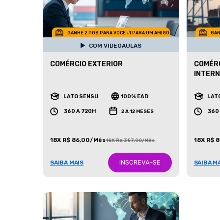
GANHE 2 POS PARA VOCE +1 PARA UM AMIGO
GAN
COM VIDEOAULAS
COMÉRCIO EXTERIOR
COMÉRC
INTERN
LATO SENSU
100% EAD
LAT
360 A 720H
360
2 A 12 MESES
18X R$ 86,00/Mês
18X R$ 
18X R$ 387,00/Mês
INSCREVA-SE
SAIBA MAIS
SAIBA M