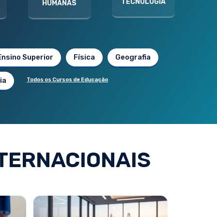
TECNOLOGIA
HUMANAS
Ensino Superior
Física
Geografia
ia
Todos os Cursos de Educação
TERNACIONAIS