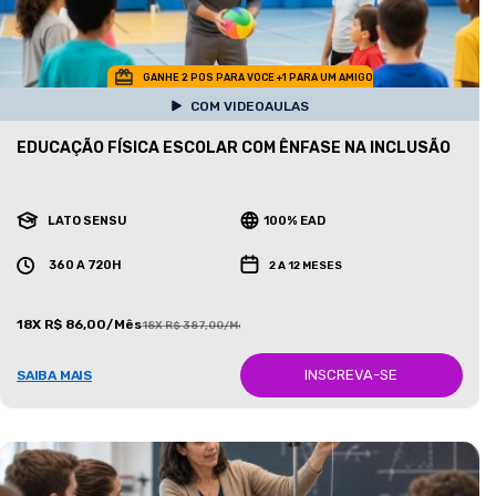
GANHE 2 POS PARA VOCE +1 PARA UM AMIGO
COM VIDEOAULAS
EDUCAÇÃO FÍSICA ESCOLAR COM ÊNFASE NA INCLUSÃO
LATO SENSU
100% EAD
360 A 720H
2 A 12 MESES
18X R$ 86,00/Mês
18X R$ 387,00/Mês
INSCREVA-SE
SAIBA MAIS