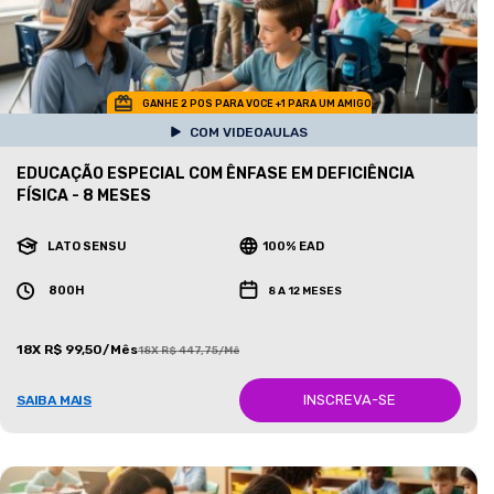
GANHE 2 POS PARA VOCE +1 PARA UM AMIGO
COM VIDEOAULAS
EDUCAÇÃO ESPECIAL COM ÊNFASE EM DEFICIÊNCIA
FÍSICA - 8 MESES
LATO SENSU
100% EAD
800H
8 A 12 MESES
18X R$ 99,50/Mês
18X R$ 447,75/Mês
INSCREVA-SE
SAIBA MAIS