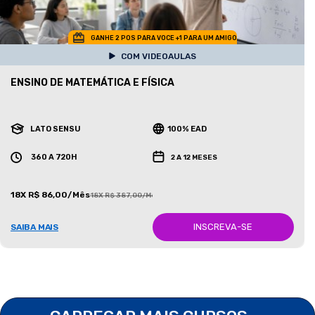
GANHE 2 POS PARA VOCE +1 PARA UM AMIGO
COM VIDEOAULAS
ENSINO DE MATEMÁTICA E FÍSICA
LATO SENSU
100% EAD
360 A 720H
2 A 12 MESES
18X R$ 86,00/Mês
18X R$ 387,00/Mês
INSCREVA-SE
SAIBA MAIS