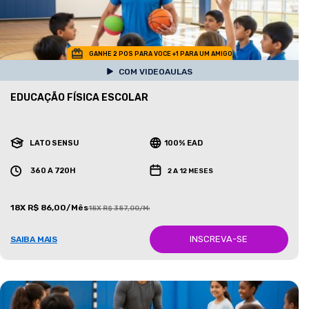
GANHE 2 POS PARA VOCE +1 PARA UM AMIGO
COM VIDEOAULAS
EDUCAÇÃO FÍSICA ESCOLAR
LATO SENSU
100% EAD
360 A 720H
2 A 12 MESES
18X R$ 86,00/Mês
18X R$ 387,00/Mês
INSCREVA-SE
SAIBA MAIS