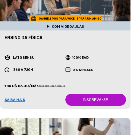
GANHE 2 POS PARA VOCE +1 PARA UM AMIGO
COM VIDEOAULAS
ENSINO DA FÍSICA
LATO SENSU
100% EAD
360 A 720H
2 A 12 MESES
18X R$ 86,00/Mês
18X R$ 387,00/Mês
INSCREVA-SE
SAIBA MAIS