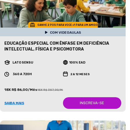
GANHE 2 POS PARA VOCE +1 PARA UM AMIGO
COM VIDEOAULAS
EDUCAÇÃO ESPECIAL COM ÊNFASE EM DEFICIÊNCIA
INTELECTUAL, FÍSICA E PSICOMOTORA
LATO SENSU
100% EAD
360 A 720H
2 A 12 MESES
18X R$ 86,00/Mês
18X R$ 387,00/Mês
INSCREVA-SE
SAIBA MAIS