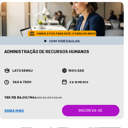
GANHE 2 POS PARA VOCE +1 PARA UM AMIGO
COM VIDEOAULAS
ADMINISTRAÇÃO DE RECURSOS HUMANOS
LATO SENSU
100% EAD
360 A 720H
2 A 12 MESES
18X R$ 86,00/Mês
18X R$ 387,00/Mês
INSCREVA-SE
SAIBA MAIS