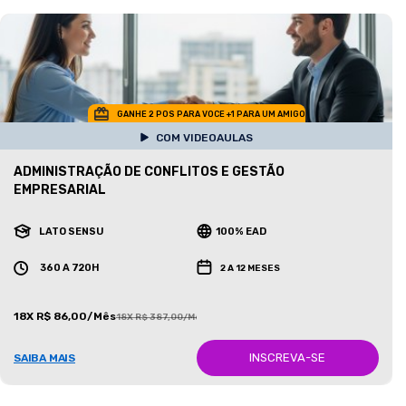
GANHE 2 POS PARA VOCE +1 PARA UM AMIGO
COM VIDEOAULAS
ADMINISTRAÇÃO DE CONFLITOS E GESTÃO
EMPRESARIAL
LATO SENSU
100% EAD
360 A 720H
2 A 12 MESES
18X R$ 86,00/Mês
18X R$ 387,00/Mês
INSCREVA-SE
SAIBA MAIS