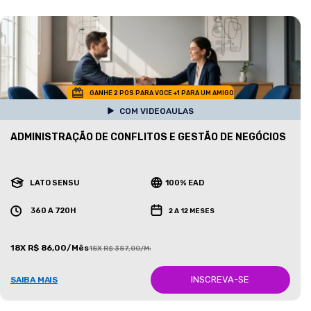
GANHE 2 POS PARA VOCE +1 PARA UM AMIGO
COM VIDEOAULAS
ADMINISTRAÇÃO DE CONFLITOS E GESTÃO DE NEGÓCIOS
LATO SENSU
100% EAD
360 A 720H
2 A 12 MESES
18X R$ 86,00/Mês
18X R$ 387,00/Mês
INSCREVA-SE
SAIBA MAIS