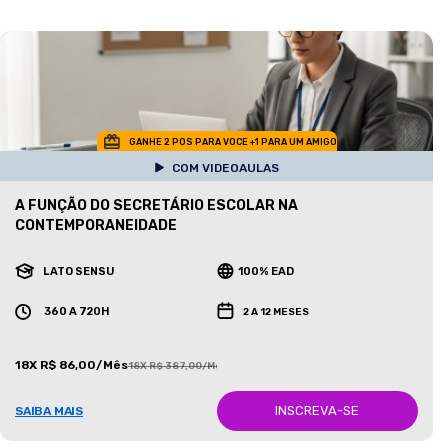
GANHE 2 POS PARA VOCE +1 PARA UM AMIGO
COM VIDEOAULAS
A FUNÇÃO DO SECRETÁRIO ESCOLAR NA
CONTEMPORANEIDADE
LATO SENSU
100% EAD
360 A 720H
2 A 12 MESES
18X R$ 86,00/Mês
18X R$ 387,00/Mês
INSCREVA-SE
SAIBA MAIS