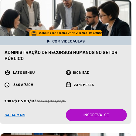
GANHE 2 POS PARA VOCE +1 PARA UM AMIGO
COM VIDEOAULAS
ADMINISTRAÇÃO DE RECURSOS HUMANOS NO SETOR
PÚBLICO
LATO SENSU
100% EAD
360 A 720H
2 A 12 MESES
18X R$ 86,00/Mês
18X R$ 387,00/Mês
INSCREVA-SE
SAIBA MAIS