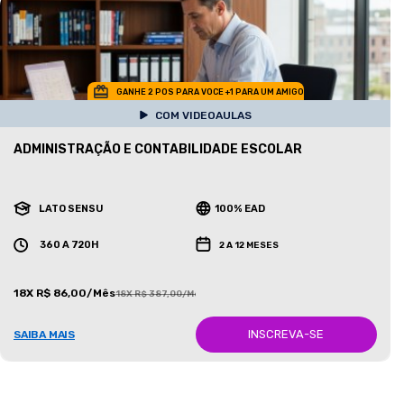
GANHE 2 POS PARA VOCE +1 PARA UM AMIGO
COM VIDEOAULAS
ADMINISTRAÇÃO E CONTABILIDADE ESCOLAR
LATO SENSU
100% EAD
360 A 720H
2 A 12 MESES
18X R$ 86,00/Mês
18X R$ 387,00/Mês
INSCREVA-SE
SAIBA MAIS