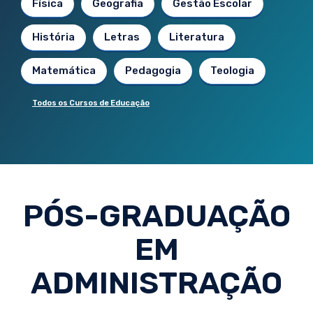
Física
Geografia
Gestão Escolar
História
Letras
Literatura
Matemática
Pedagogia
Teologia
Todos os Cursos de Educação
PÓS-GRADUAÇÃO
EM
ADMINISTRAÇÃO