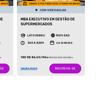
M AMIGO
GANHE 2 POS PARA VOCE +1 PARA UM AMIGO
COM VIDEOAULAS
DE
MBA EXECUTIVO EM GESTÃO DE
SUPERMERCADOS
LATO SENSU
100% EAD
360 A 420H
S
2 A 12 MESES
18X R$ 86,00/Mês
s
18X R$ 387,00/Mês
-SE
INSCREVA-SE
SAIBA MAIS