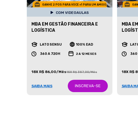
GANHE 2 POS PARA VOCE +1 PARA UM AMIGO
GAN
COM VIDEOAULAS
MBA EM GESTÃO FINANCEIRA E
MBA EM
LOGÍSTICA
LOGÍST
LATO SENSU
100% EAD
LAT
360 A 720H
360
2 A 12 MESES
18X R$ 86,00/Mês
18X R$ 
18X R$ 387,00/Mês
INSCREVA-SE
SAIBA MAIS
SAIBA M