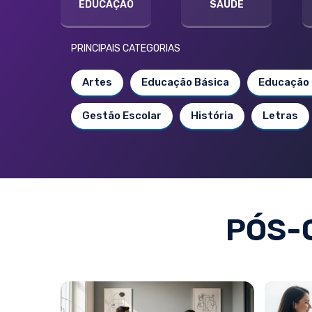
EDUCAÇÃO
SAÚDE
PRINCIPAIS CATEGORIAS
Artes
Educação Básica
Educação 
Gestão Escolar
História
Letras
PÓS-