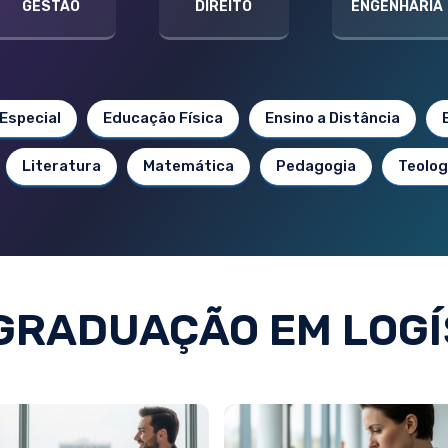
GESTÃO
DIREITO
ENGENHARIA
Especial
Educação Física
Ensino a Distância
Literatura
Matemática
Pedagogia
Teolog
GRADUAÇÃO EM LOGÍ