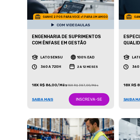
GANHE 2 POS PARA VOCE +1 PARA UM AMIGO
GAN
COM VIDEOAULAS
ENGENHARIA DE SUPRIMENTOS
ESPECI
COM ÊNFASE EM GESTÃO
QUALI
LATO SENSU
100% EAD
LAT
360 A 720H
360
2 A 12 MESES
18X R$ 86,00/Mês
18X R$ 
18X R$ 387,00/Mês
INSCREVA-SE
SAIBA MAIS
SAIBA M