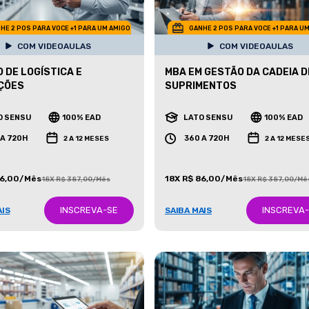
HE 2 POS PARA VOCE +1 PARA UM AMIGO
GANHE 2 POS PARA VOCE +1 PARA U
COM VIDEOAULAS
COM VIDEOAULAS
 DE LOGÍSTICA E
MBA EM GESTÃO DA CADEIA D
ÇÕES
SUPRIMENTOS
O SENSU
100% EAD
LATO SENSU
100% EAD
 A 720H
360 A 720H
2 A 12 MESES
2 A 12 MESE
86,00/Mês
18X R$ 86,00/Mês
18X R$ 387,00/Mês
18X R$ 387,00/Mê
INSCREVA-SE
INSCREVA
AIS
SAIBA MAIS