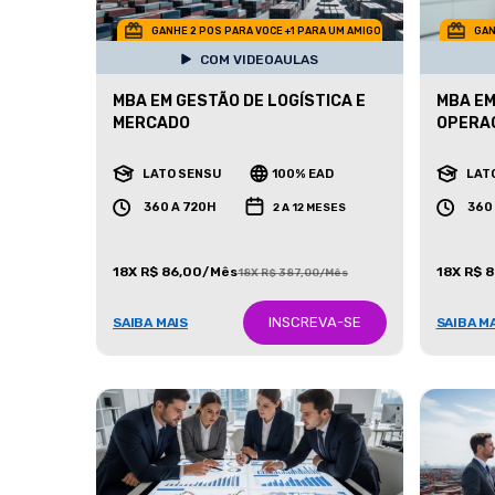
GANHE 2 POS PARA VOCE +1 PARA UM AMIGO
GAN
COM VIDEOAULAS
MBA EM GESTÃO DE LOGÍSTICA E
MBA EM
MERCADO
OPERA
LATO SENSU
100% EAD
LAT
360 A 720H
360
2 A 12 MESES
18X R$ 86,00/Mês
18X R$ 
18X R$ 387,00/Mês
INSCREVA-SE
SAIBA MAIS
SAIBA M