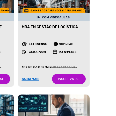
M AMIGO
GANHE 2 POS PARA VOCE +1 PARA UM AMIGO
COM VIDEOAULAS
E
MBA EM GESTÃO DE LOGÍSTICA
LATO SENSU
100% EAD
360 A 720H
S
2 A 12 MESES
18X R$ 86,00/Mês
s
18X R$ 387,00/Mês
-SE
INSCREVA-SE
SAIBA MAIS