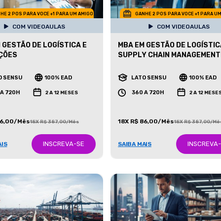
HE 2 POS PARA VOCE +1 PARA UM AMIGO
GANHE 2 POS PARA VOCE +1 PARA U
COM VIDEOAULAS
COM VIDEOAULAS
 GESTÃO DE LOGÍSTICA E
MBA EM GESTÃO DE LOGÍSTIC
ÇÕES
SUPPLY CHAIN MANAGEMENT
O SENSU
100% EAD
LATO SENSU
100% EAD
 A 720H
360 A 720H
2 A 12 MESES
2 A 12 MESE
86,00/Mês
18X R$ 86,00/Mês
18X R$ 387,00/Mês
18X R$ 387,00/Mê
INSCREVA-SE
INSCREVA
AIS
SAIBA MAIS