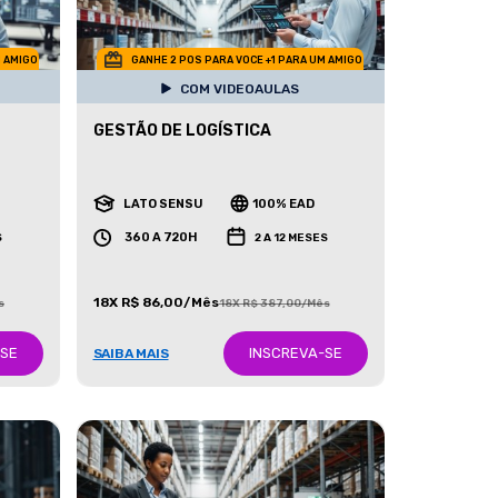
M AMIGO
GANHE 2 POS PARA VOCE +1 PARA UM AMIGO
COM VIDEOAULAS
GESTÃO DE LOGÍSTICA
LATO SENSU
100% EAD
360 A 720H
S
2 A 12 MESES
18X R$ 86,00/Mês
s
18X R$ 387,00/Mês
-SE
INSCREVA-SE
SAIBA MAIS