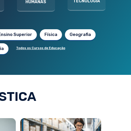
TECNOLOGIA
HUMANAS
Ensino Superior
Física
Geografia
ia
Todos os Cursos de Educação
STICA