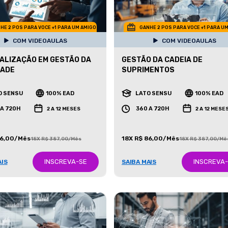
HE 2 POS PARA VOCE +1 PARA UM AMIGO
GANHE 2 POS PARA VOCE +1 PARA U
COM VIDEOAULAS
COM VIDEOAULAS
ALIZAÇÃO EM GESTÃO DA
GESTÃO DA CADEIA DE
DADE
SUPRIMENTOS
O SENSU
100% EAD
LATO SENSU
100% EAD
 A 720H
360 A 720H
2 A 12 MESES
2 A 12 MESE
86,00/Mês
18X R$ 86,00/Mês
18X R$ 387,00/Mês
18X R$ 387,00/Mê
INSCREVA-SE
INSCREVA
AIS
SAIBA MAIS