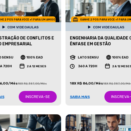
HE 2 POS PARA VOCE +1 PARA UM AMIGO
GANHE 2 POS PARA VOCE +1 PARA U
COM VIDEOAULAS
COM VIDEOAULAS
STRAÇÃO DE CONFLITOS E
ENGENHARIA DA QUALIDADE 
O EMPRESARIAL
ÊNFASE EM GESTÃO
O SENSU
100% EAD
LATO SENSU
100% EAD
 A 720H
360 A 720H
2 A 12 MESES
2 A 12 MESE
86,00/Mês
18X R$ 86,00/Mês
18X R$ 387,00/Mês
18X R$ 387,00/Mê
INSCREVA-SE
INSCREVA
AIS
SAIBA MAIS