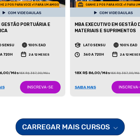
HE 2 POS PARA VOCE +1 PARA UM AMIGO
GANHE 2 POS PARA VOCE +1 PARA U
COM VIDEOAULAS
COM VIDEOAULAS
 GESTÃO PORTUÁRIA E
MBA EXECUTIVO EM GESTÃO 
ICA
MATERIAIS E SUPRIMENTOS
O SENSU
100% EAD
LATO SENSU
100% EAD
 A 720H
360 A 720H
2 A 12 MESES
2 A 12 MESE
86,00/Mês
18X R$ 86,00/Mês
18X R$ 387,00/Mês
18X R$ 387,00/Mê
INSCREVA-SE
INSCREVA
AIS
SAIBA MAIS
CARREGAR MAIS CURSOS