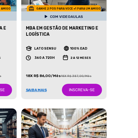
M AMIGO
GANHE 2 POS PARA VOCE +1 PARA UM AMIGO
COM VIDEOAULAS
A E
MBA EM GESTÃO DE MARKETING E
LOGÍSTICA
LATO SENSU
100% EAD
360 A 720H
S
2 A 12 MESES
18X R$ 86,00/Mês
s
18X R$ 387,00/Mês
-SE
INSCREVA-SE
SAIBA MAIS