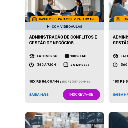
GANHE 2 POS PARA VOCE +1 PARA UM AMIGO
GAN
COM VIDEOAULAS
ADMINISTRAÇÃO DE CONFLITOS E
ADMINI
GESTÃO DE NEGÓCIOS
GESTÃ
LATO SENSU
100% EAD
LAT
360 A 720H
360
2 A 12 MESES
18X R$ 86,00/Mês
18X R$ 
18X R$ 387,00/Mês
INSCREVA-SE
SAIBA MAIS
SAIBA M