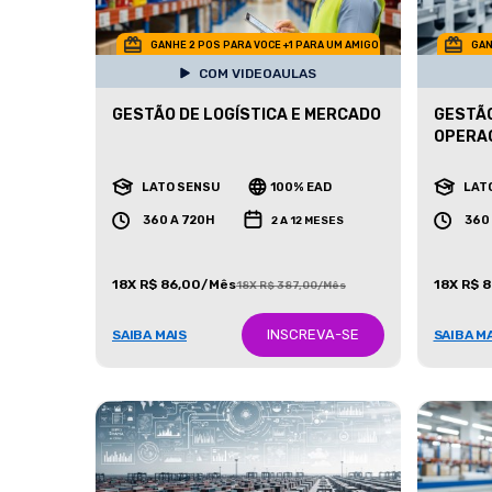
GANHE 2 POS PARA VOCE +1 PARA UM AMIGO
GAN
COM VIDEOAULAS
GESTÃO DE LOGÍSTICA E MERCADO
GESTÃO
OPERA
LATO SENSU
100% EAD
LAT
360 A 720H
360
2 A 12 MESES
18X R$ 86,00/Mês
18X R$ 
18X R$ 387,00/Mês
INSCREVA-SE
SAIBA MAIS
SAIBA M