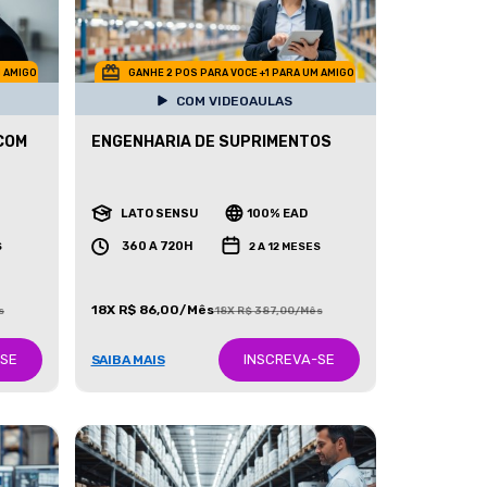
M AMIGO
GANHE 2 POS PARA VOCE +1 PARA UM AMIGO
COM VIDEOAULAS
COM
ENGENHARIA DE SUPRIMENTOS
LATO SENSU
100% EAD
360 A 720H
S
2 A 12 MESES
18X R$ 86,00/Mês
s
18X R$ 387,00/Mês
-SE
INSCREVA-SE
SAIBA MAIS