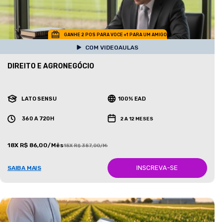
GANHE 2 POS PARA VOCE +1 PARA UM AMIGO
COM VIDEOAULAS
DIREITO E AGRONEGÓCIO
LATO SENSU
100% EAD
360 A 720H
2 A 12 MESES
18X R$ 86,00/Mês
18X R$ 387,00/Mês
INSCREVA-SE
SAIBA MAIS