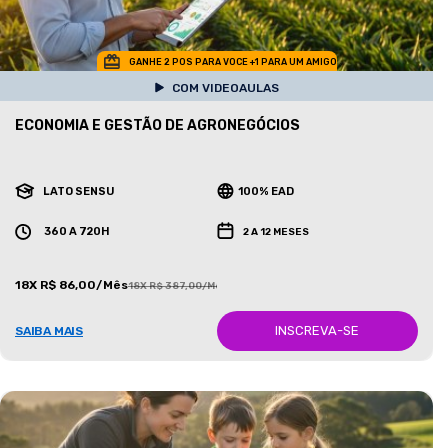
GANHE 2 POS PARA VOCE +1 PARA UM AMIGO
COM VIDEOAULAS
ECONOMIA E GESTÃO DE AGRONEGÓCIOS
LATO SENSU
100% EAD
360 A 720H
2 A 12 MESES
18X R$ 86,00/Mês
18X R$ 387,00/Mês
INSCREVA-SE
SAIBA MAIS