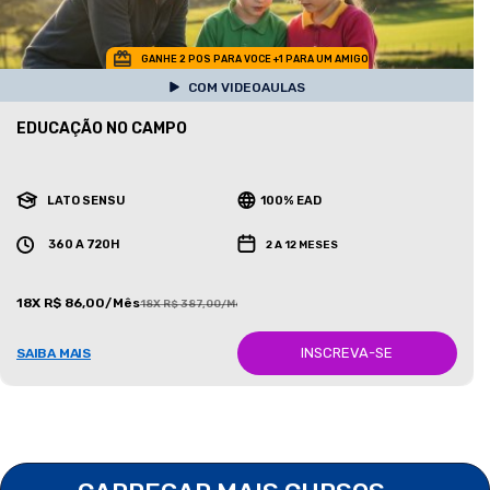
GANHE 2 POS PARA VOCE +1 PARA UM AMIGO
COM VIDEOAULAS
EDUCAÇÃO NO CAMPO
LATO SENSU
100% EAD
360 A 720H
2 A 12 MESES
18X R$ 86,00/Mês
18X R$ 387,00/Mês
INSCREVA-SE
SAIBA MAIS