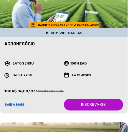
GANHE 2 POS PARA VOCE +1 PARA UM AMIGO
COM VIDEOAULAS
AGRONEGÓCIO
LATO SENSU
100% EAD
360 A 720H
2 A 12 MESES
18X R$ 86,00/Mês
18X R$ 387,00/Mês
INSCREVA-SE
SAIBA MAIS