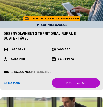
GANHE 2 POS PARA VOCE +1 PARA UM AMIGO
COM VIDEOAULAS
DESENVOLVIMENTO TERRITORIAL RURAL E
SUSTENTÁVEL
LATO SENSU
100% EAD
360 A 720H
2 A 12 MESES
18X R$ 86,00/Mês
18X R$ 387,00/Mês
INSCREVA-SE
SAIBA MAIS