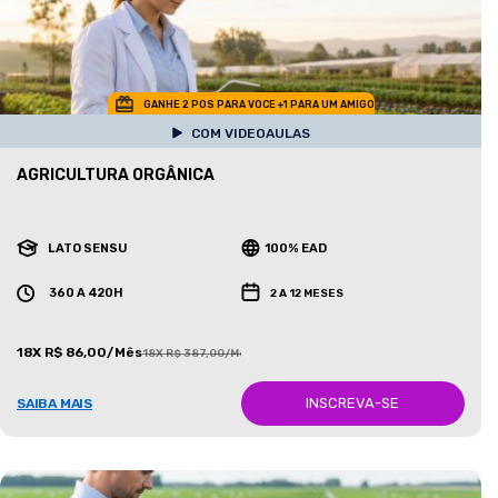
GANHE 2 POS PARA VOCE +1 PARA UM AMIGO
COM VIDEOAULAS
AGRICULTURA ORGÂNICA
LATO SENSU
100% EAD
360 A 420H
2 A 12 MESES
18X R$ 86,00/Mês
18X R$ 387,00/Mês
INSCREVA-SE
SAIBA MAIS