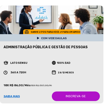
GANHE 2 POS PARA VOCE +1 PARA UM AMIGO
COM VIDEOAULAS
ADMINISTRAÇÃO PÚBLICA E GESTÃO DE PESSOAS
LATO SENSU
100% EAD
360 A 720H
2 A 12 MESES
18X R$ 86,00/Mês
18X R$ 387,00/Mês
INSCREVA-SE
SAIBA MAIS