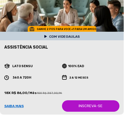
GANHE 2 POS PARA VOCE +1 PARA UM AMIGO
COM VIDEOAULAS
ASSISTÊNCIA SOCIAL
LATO SENSU
100% EAD
360 A 720H
2 A 12 MESES
18X R$ 86,00/Mês
18X R$ 387,00/Mês
INSCREVA-SE
SAIBA MAIS