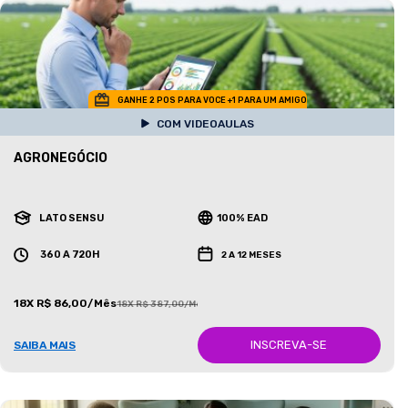
GANHE 2 POS PARA VOCE +1 PARA UM AMIGO
COM VIDEOAULAS
AGRONEGÓCIO
LATO SENSU
100% EAD
360 A 720H
2 A 12 MESES
18X R$ 86,00/Mês
18X R$ 387,00/Mês
INSCREVA-SE
SAIBA MAIS