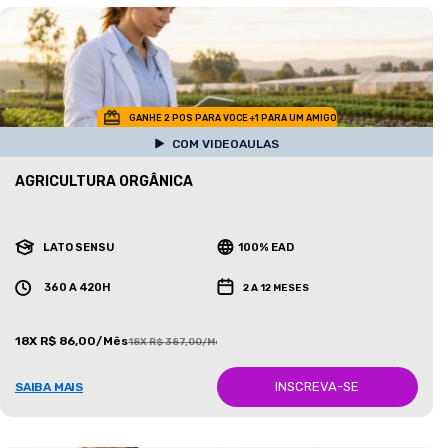
GANHE 2 POS PARA VOCE +1 PARA UM AMIGO
COM VIDEOAULAS
AGRICULTURA ORGÂNICA
LATO SENSU
100% EAD
360 A 420H
2 A 12 MESES
18X R$ 86,00/Mês
18X R$ 387,00/Mês
INSCREVA-SE
SAIBA MAIS