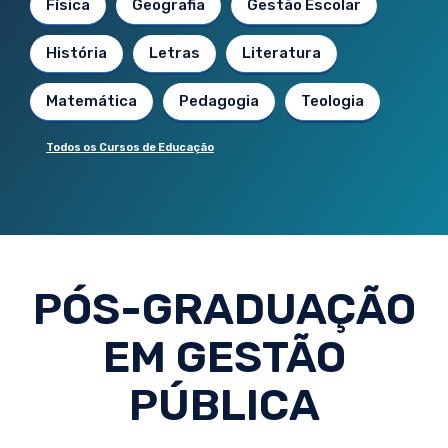
Física
Geografia
Gestão Escolar
História
Letras
Literatura
Matemática
Pedagogia
Teologia
Todos os Cursos de Educação
PÓS-GRADUAÇÃO
EM GESTÃO
PÚBLICA