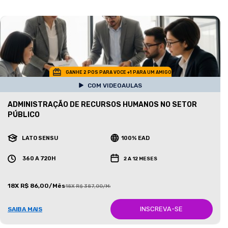
GANHE 2 POS PARA VOCE +1 PARA UM AMIGO
COM VIDEOAULAS
ADMINISTRAÇÃO DE RECURSOS HUMANOS NO SETOR
PÚBLICO
LATO SENSU
100% EAD
360 A 720H
2 A 12 MESES
18X R$ 86,00/Mês
18X R$ 387,00/Mês
INSCREVA-SE
SAIBA MAIS