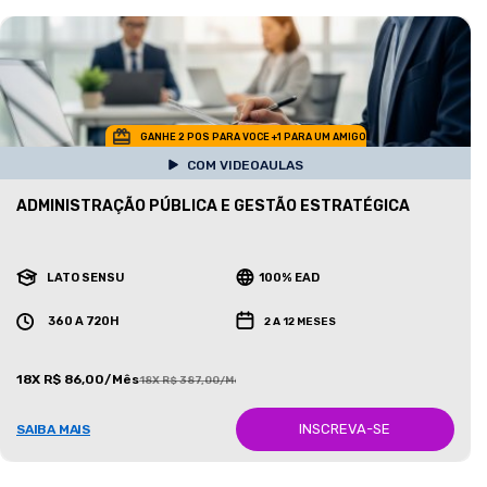
GANHE 2 POS PARA VOCE +1 PARA UM AMIGO
COM VIDEOAULAS
ADMINISTRAÇÃO PÚBLICA E GESTÃO ESTRATÉGICA
LATO SENSU
100% EAD
360 A 720H
2 A 12 MESES
18X R$ 86,00/Mês
18X R$ 387,00/Mês
INSCREVA-SE
SAIBA MAIS